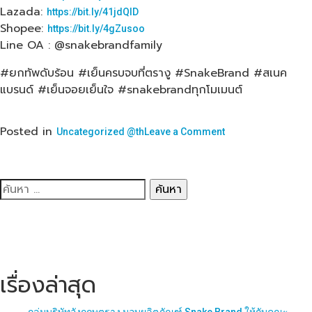
Lazada:
https://bit.ly/41jdQlD
Shopee:
https://bit.ly/4gZusoo
Line OA : @snakebrandfamily
#ยกทัพดับร้อน #เย็นครบจบที่ตรางู #SnakeBrand #สเนค
แบรนด์​ #เย็นจอยเย็นใจ #snakebrandทุกโมเมนต์
Posted in
on
Uncategorized @th
Leave a Comment
เจอ
แดด
แล้ว
ค้นหา
ร้อน
สำหรับ:
ไม่
ไหว
🥵
ความ
เย็น
เรื่องล่าสุด
จาก
Snake
Brand