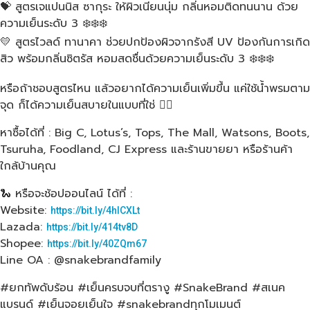
💝 สูตรเจแปนนิส ซากุระ ให้ผิวเนียนนุ่ม กลิ่นหอมติดทนนาน ด้วย
ความเย็นระดับ 3 ❄️❄️❄️
💛 สูตรไวลด์ ทานาคา ช่วยปกป้องผิวจากรังสี UV ป้องกันการเกิด
สิว พร้อมกลิ่นซิตรัส หอมสดชื่นด้วยความเย็นระดับ 3 ❄️❄️❄️
หรือถ้าชอบสูตรไหน แล้วอยากได้ความเย็นเพิ่มขึ้น แค่ใช้น้ำพรมตาม
จุด ก็ได้ความเย็นสบายในแบบที่ใช่ 👍🏻
หาซื้อได้ที่ : Big C, Lotus’s, Tops, The Mall, Watsons, Boots,
Tsuruha, Foodland, CJ Express และร้านขายยา หรือร้านค้า
ใกล้บ้านคุณ
🐍 หรือจะช้อปออนไลน์ ได้ที่ :
Website:
https://bit.ly/4hlCXLt
Lazada:
https://bit.ly/414tv8D
Shopee:
https://bit.ly/40ZQm67
Line OA : @snakebrandfamily
#ยกทัพดับร้อน #เย็นครบจบที่ตรางู #SnakeBrand #สเนค
แบรนด์​ #เย็นจอยเย็นใจ #snakebrandทุกโมเมนต์