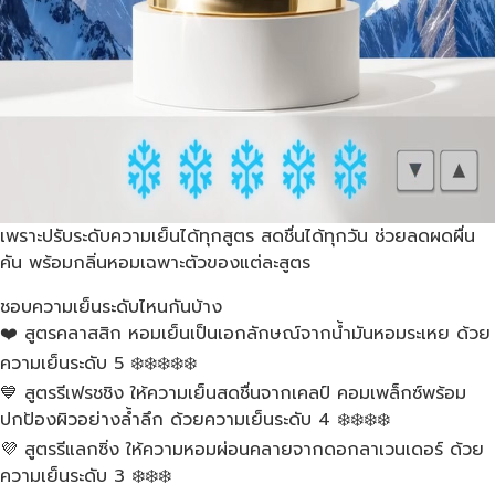
เพราะปรับระดับความเย็นได้ทุกสูตร สดชื่นได้ทุกวัน ช่วยลดผดผื่น
คัน พร้อมกลิ่นหอมเฉพาะตัวของแต่ละสูตร
ชอบความเย็นระดับไหนกันบ้าง
❤️ สูตรคลาสสิก หอมเย็นเป็นเอกลักษณ์จากน้ำมันหอมระเหย ด้วย
ความเย็นระดับ 5 ❄️❄️❄️❄️❄️
💙 สูตรรีเฟรชชิง ให้ความเย็นสดชื่นจากเคลป์ คอมเพล็กซ์พร้อม
ปกป้องผิวอย่างล้ำลึก ด้วยความเย็นระดับ 4 ❄️❄️❄️❄️
💜 สูตรรีแลกซิ่ง ให้ความหอมผ่อนคลายจากดอกลาเวนเดอร์ ด้วย
ความเย็นระดับ 3 ❄️❄️❄️