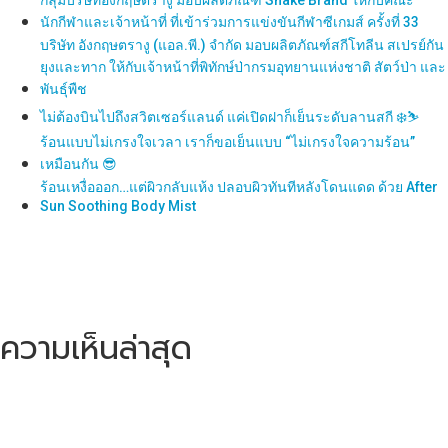
กลุ่มบริษัทอังกฤษตรางู มอบผลิตภัณฑ์ Snake Brand ให้กับคณะ
พร้อม
นักกีฬาและเจ้าหน้าที่ ที่เข้าร่วมการแข่งขันกีฬาซีเกมส์ ครั้งที่ 33
เสิร์ฟ
บริษัท อังกฤษตรางู (แอล.พี.) จำกัด มอบผลิตภัณฑ์สกีโทลีน สเปรย์กัน
ยุงและทาก ให้กับเจ้าหน้าที่พิทักษ์ป่ากรมอุทยานแห่งชาติ สัตว์ป่า และ
พันธุ์พืช
ไม่ต้องบินไปถึงสวิตเซอร์แลนด์ แค่เปิดฝาก็เย็นระดับลานสกี ❄️⛷️
ร้อนแบบไม่เกรงใจเวลา เราก็ขอเย็นแบบ “ไม่เกรงใจความร้อน”
เหมือนกัน 😎
ร้อนเหงื่อออก…แต่ผิวกลับแห้ง ปลอบผิวทันทีหลังโดนแดด ด้วย After
Sun Soothing Body Mist
ความเห็นล่าสุด