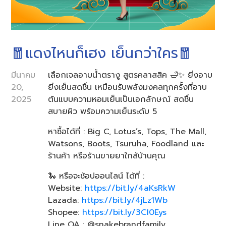
🧧แดงไหนก็เฮง เย็นกว่าใคร🧧
มีนาคม
เลือกเจลอาบน้ำตรางู สูตรคลาสสิค 🛁✨ ยิ่งอาบ
20,
ยิ่งเย็นสดชื่น เหมือนรับพลังมงคลทุกครั้งที่อาบ
2025
ต้นแบบความหอมเย็นเป็นเอกลักษณ์ สดชื่น
สบายผิว พร้อมความเย็นระดับ 5
หาซื้อได้ที่ : Big C, Lotus’s, Tops, The Mall,
Watsons, Boots, Tsuruha, Foodland และ
ร้านค้า หรือร้านขายยาใกล้บ้านคุณ
🐍 หรือจะช้อปออนไลน์ ได้ที่ :
Website:
https://bit.ly/4aKsRkW
Lazada:
https://bit.ly/4jLz1Wb
Shopee:
https://bit.ly/3CI0Eys
Line OA : @snakebrandfamily