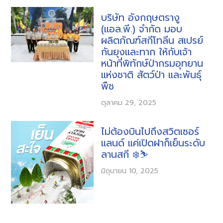
บริษัท อังกฤษตรางู
(แอล.พี.) จำกัด มอบ
ผลิตภัณฑ์สกีโทลีน สเปรย์
กันยุงและทาก ให้กับเจ้า
หน้าที่พิทักษ์ป่ากรมอุทยาน
แห่งชาติ สัตว์ป่า และพันธุ์
พืช
ตุลาคม 29, 2025
ไม่ต้องบินไปถึงสวิตเซอร์
แลนด์ แค่เปิดฝาก็เย็นระดับ
ลานสกี ❄️⛷️
มิถุนายน 10, 2025