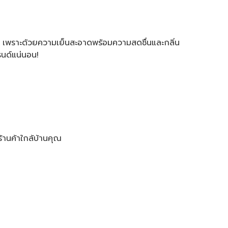
นด์ เพราะด้วยความเย็นสะอาดพร้อมความสดชื่นและกลิ่น
รนด์แน่นอน!​
านค้าใกล้บ้านคุณ​