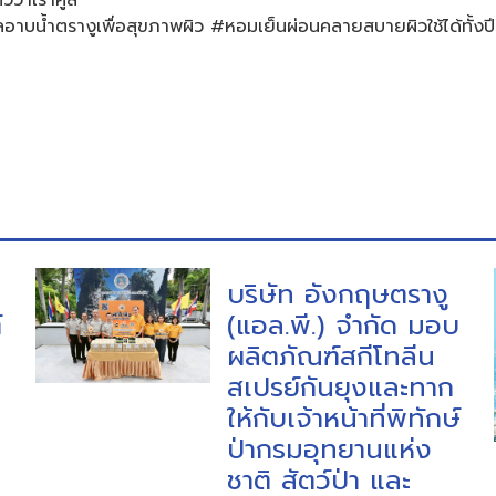
าบน้ำตรางูเพื่อสุขภาพผิว #หอมเย็นผ่อนคลายสบายผิวใช้ได้ทั้งปี
บริษัท อังกฤษตรางู
์
(แอล.พี.) จำกัด มอบ
ผลิตภัณฑ์สกีโทลีน
สเปรย์กันยุงและทาก
ให้กับเจ้าหน้าที่พิทักษ์
ป่ากรมอุทยานแห่ง
ชาติ สัตว์ป่า และ