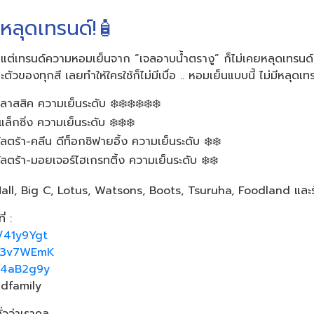
่หลุดเทรนด์!🧴​
รนด์ แต่เทรนด์ความหอมเย็นจาก “เจลอาบน้ำตรางู” ก็ไม่เคยหลุดเทร
ัวของทุกสี เลยทำให้ใครใช้ก็ไม่มีเบื่อ .. หอมเย็นแบบนี้ ไม่มีหลุดเท
าสสิค ความเย็นระดับ ❄️❄️❄️❄️❄️❄️​
ล็กซิ่ง ความเย็นระดับ ❄️❄️❄️​
ลตร้า-คลีน ดีท็อกซิฟายอิ้ง ความเย็นระดับ ❄️❄️​
ลตร้า-มอยเจอร์ไฮเกรทติ้ง ความเย็นระดับ ❄️❄️​
e Mall, Big C, Lotus, Watsons, Boots, Tsuruha, Foodland และร้
 :​
y/41y9Ygt ​
ly/3v7WEmK
​
y/4aB2g9y
​
dfamily​
ว่าเราคูล​