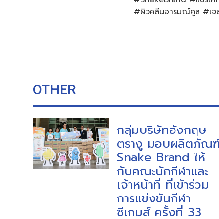
#ผิวคลีนอารมณ์คูล #เจลอ
OTHER
กลุ่มบริษัทอังกฤษ
ตรางู มอบผลิตภัณฑ
Snake Brand ให้
กับคณะนักกีฬาและ
เจ้าหน้าที่ ที่เข้าร่วม
การแข่งขันกีฬา
ซีเกมส์ ครั้งที่ 33