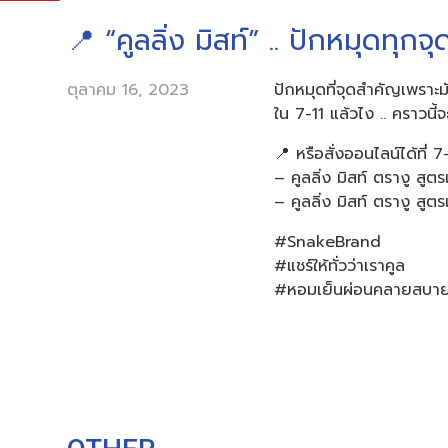
📍 “คูลลิ่ง มิสท์” .. ปักหมุดทุก
ตุลาคม 16, 2023
ปักหมุดที่จุดสำคัญเพราะมั
ใน 7-11 แล้วไง .. คราวนี้
📍 หรือสั่งออนไลน์ได้ที
– คูลลิ่ง มิสท์ ตรางู สู
– คูลลิ่ง มิสท์ ตรางู สูตร
#SnakeBrand
#แชร์ให้ทั่วว่าเราคูล
#หอมเย็นผ่อนคลายสบายผิว