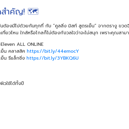
จุดสำคัญ! 🗺
นต้องมีไปด้วยกันทุกที่ กับ “คูลลิ่ง มิสท์ สูตรเย็น” จากตรางู ขวดจ
จะเที่ยวไหน ใกล้หรือไกลก็ไม่ต้องกังวลใจว่าจะไม่สนุก เพราะคุณสามารถ
่ 7-Eleven ALL ONLINE
ตรเย็น คลาสสิค
https://bit.ly/44emocY
เย็น รีแล็กซิ่ง
https://bit.ly/3YBKQ6U
ใช้ได้ทั้งปี