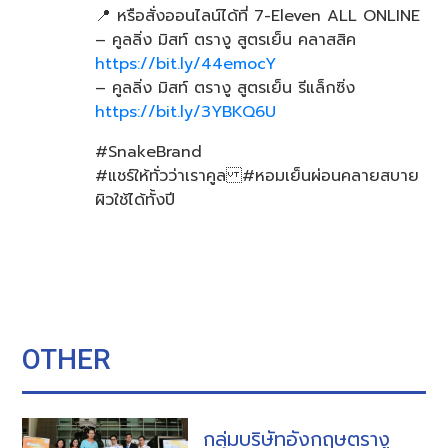
📍 หรือสั่งออนไลน์ได้ที่ 7-Eleven ALL ONLINE
– คูลลิ่ง มิสท์ ตรางู สูตรเย็น คลาสสิค
https://bit.ly/44emocY
– คูลลิ่ง มิสท์ ตรางู สูตรเย็น รีแล็กซิ่ง
https://bit.ly/3YBKQ6U
#SnakeBrand
#แชร์ให้ทั่วว่าเราคูล #หอมเย็นผ่อนคลายสบาย
ผิวใช้ได้ทั้งปี
OTHER
กลุ่มบริษัทอังกฤษตรางู