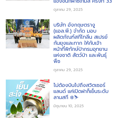
แข่งขันกีฬาซีเกมส์ ครั้งที่ 33
ตุลาคม 29, 2025
บริษัท อังกฤษตรางู
(แอล.พี.) จำกัด มอบ
ผลิตภัณฑ์สกีโทลีน สเปรย์
กันยุงและทาก ให้กับเจ้า
หน้าที่พิทักษ์ป่ากรมอุทยาน
แห่งชาติ สัตว์ป่า และพันธุ์
พืช
ตุลาคม 29, 2025
ไม่ต้องบินไปถึงสวิตเซอร์
แลนด์ แค่เปิดฝาก็เย็นระดับ
ลานสกี ❄️⛷️
มิถุนายน 10, 2025