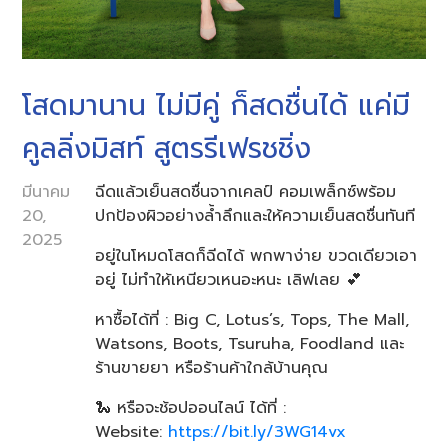
โสดมานาน ไม่มีคู่ ก็สดชื่นได้ แค่มี
คูลลิ่งมิสท์ สูตรรีเฟรชชิ่ง
มีนาคม
ฉีดแล้วเย็นสดชื่นจากเคลป์ คอมเพล็กซ์พร้อม
20,
ปกป้องผิวอย่างล้ำลึกและให้ความเย็นสดชื่นทันที
2025
อยู่ในโหมดโสดก็ฉีดได้ พกพาง่าย ขวดเดียวเอา
อยู่ ไม่ทำให้เหนียวเหนอะหนะ เลิฟเลย 💕
หาซื้อได้ที่ : Big C, Lotus’s, Tops, The Mall,
Watsons, Boots, Tsuruha, Foodland และ
ร้านขายยา หรือร้านค้าใกล้บ้านคุณ
🐍 หรือจะช้อปออนไลน์ ได้ที่ :
Website:
https://bit.ly/3WG14vx