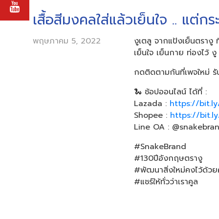
เสื้อสีมงคลใส่แล้วเย็นใจ .. แต่ก
พฤษภาคม 5, 2022
งูเตลู จากแป้งเย็นตรางู ท
เย็นใจ เย็นกาย ท่องไว้ งู
กดติดตามกันที่เพจใหม่ 
🐍 ช้อปออนไลน์ ได้ที่ :
Lazada :
https://bit.
Shopee :
https://bit.l
Line OA : @snakebran
#SnakeBrand
#130ปีอังกฤษตรางู
#พัฒนาสิ่งใหม่คงไว้ด้ว
#แชร์ให้ทั่วว่าเราคูล