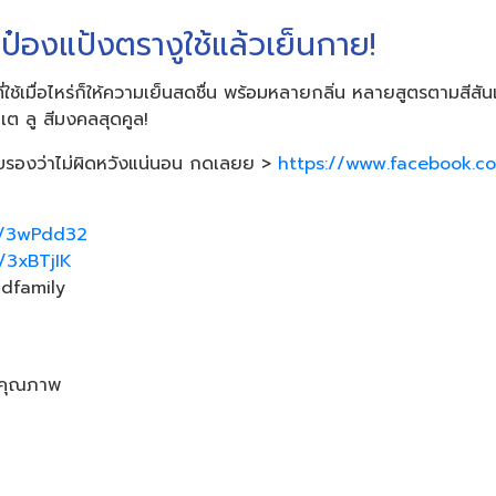
ระป๋องแป้งตรางูใช้แล้วเย็นกาย!
ี่ใช้เมื่อไหร่ก็ให้ความเย็นสดชื่น พร้อมหลายกลิ่น หลายสูตรตามสีสันแ
 เต ลู สีมงคลสุดคูล!
รับรองว่าไม่ผิดหวังแน่นอน กดเลยย >
https://www.facebook.
ly/3wPdd32
y/3xBTjIK
dfamily
ยคุณภาพ