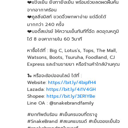
❤️แป้งเย็น ยิ่งทายิ่งเย็น พร้อมช่วยลดผดผื่นคัน
จากอากาศร้อน
❤️คูลลิ่งมิสท์ ขวดจิ๋วพกพาง่าย แต่ฉีดได้
มากกว่า 240 ครั้ง
❤️บอดี้สเปรย์ ให้ความเย็นทันทีที่ฉีด ลดอุณหภูมิ
ได้ 8 องศาภายใน 60 วินาที
หาซื้อได้ที่ : Big C, Lotus’s, Tops, The Mall,
Watsons, Boots, Tsuruha, Foodland, CJ
Express และร้านขายยา หรือร้านค้าใกล้บ้านคุณ
🐍 หรือจะช้อปออนไลน์ ได้ที่ :
Website:
https://bit.ly/4bipfH4
Lazada:
https://bit.ly/4i1V4GH
Shopee:
https://bit.ly/3ERIYBe
Line OA : @snakebrandfamily
#ยกทัพดับร้อน #เย็นครบจบที่ตรางู
#SnakeBrand #สเนคแบรนด์​ #เย็นจอยเย็นใจ