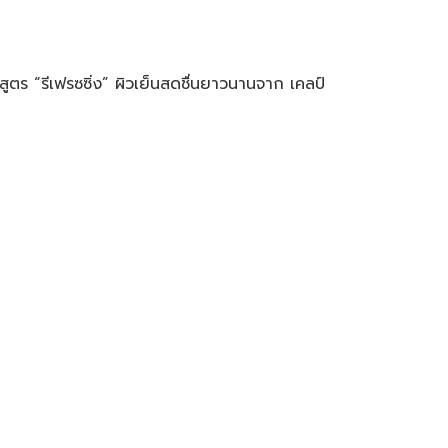
ูตร “รีเฟรซซิ่ง” ผิวเย็นสดชื่นยาวนานจาก เคลป์