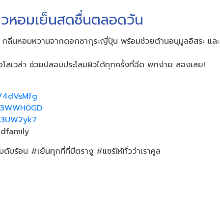
่ ผิวหอมเย็นสดชื่นตลอดวัน​
 กลิ่นหอมหวานจากดอกซากุระญี่ปุ่น พร้อมช่วยต้านอนุมูลอิสระ และส
อโลเวล่า ช่วยปลอบประโลมผิวได้ทุกครั้งที่ฉีด พกง่าย ลองเลย!
ly/4dVsMfg
ly/3WWH0GD
ly/3UW2yk7
dfamily
้อน #เย็นทุกที่ที่มีตรางู #แชร์ให้ทั่วว่าเราคูล